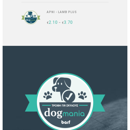
RANGE:
ΑΡΝΊ - LAMB PLUS
€2.00
2.10
3.70
PRICE
€
–
€
THROUGH
RANGE:
€3.60
€2.10
THROUGH
€3.70