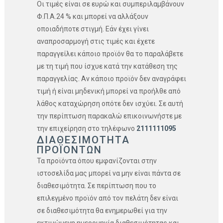
Οι τιμές είναι σε ευρώ και συμπεριλαμβάνουν
Φ.Π.Α.24 % και μπορεί να αλλάξουν
οποιαδήποτε στιγμή. Εάν έχει γίνει
αναπροσαρμογή στις τιμές και έχετε
παραγγείλει κάποιο προϊόν θα το παραλάβετε
με τη τιμή που ίσχυε κατά την κατάθεση της
παραγγελίας. Αν κάποιο προϊόν δεν αναγράφει
τιμή ή είναι μηδενική μπορεί να προήλθε από
λάθος καταχώρηση οπότε δεν ισχύει. Σε αυτή
την περίπτωση παρακαλώ επικοινωνήστε με
την επιχείρηση στο τηλέφωνο
2111111095
ΔΙΑΘΕΣΙΜΟΤΗΤΑ
ΠΡΟΪΟΝΤΩΝ
Τα προϊόντα όπου εμφανίζονται στην
ιστοσελίδα μας μπορεί να μην είναι πάντα σε
διαθεσιμότητα. Σε περίπτωση που το
επιλεγμένο προϊόν από τον πελάτη δεν είναι
σε διαθεσιμότητα θα ενημερωθεί για την
εκτιμώμενη ημερομηνία διαθεσιμότητας και